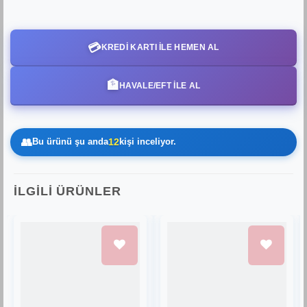
💳
KREDI KARTI ILE HEMEN AL
🏦
HAVALE/EFT İLE AL
👥
Bu ürünü şu anda
12
kişi inceliyor.
İLGILI ÜRÜNLER
Favorilere
Favorilere