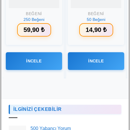
BEĞENI
BEĞENI
250 Beğeni
50 Beğeni
59,90
₺
14,90
₺
İNCELE
İNCELE
İLGİNİZİ ÇEKEBİLİR
500 Yabancı Yorum