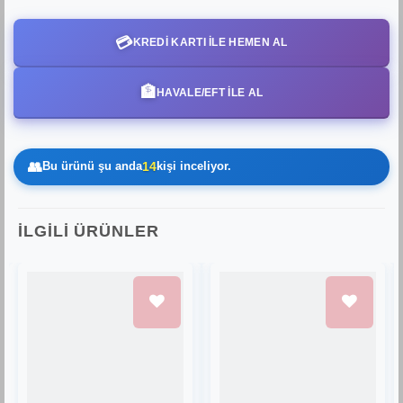
💳
KREDI KARTI ILE HEMEN AL
🏦
HAVALE/EFT İLE AL
👥
Bu ürünü şu anda
14
kişi inceliyor.
İLGILI ÜRÜNLER
Favorilere
Favorilere
Ekle
Ekle