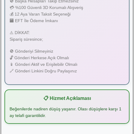
🚫 Başka Hesapları Takip Etmezsiniz
💳 %100 Güvenli 3D Korumalı Alışveriş
💰 12 Aya Varan Taksit Seçeneği
🏧 EFT İle Ödeme İmkanı
⚠️ DİKKAT:
Sipariş süresince;
🚫 Gönderiyi Silmeyiniz
🔓 Gönderi Herkese Açık Olmalı
📱 Gönderi Aktif ve Erişilebilir Olmalı
🔗 Gönderi Linkini Doğru Paylaşınız
📋 Hizmet Açıklaması
Beğenilerde nadiren düşüş yaşanır. Olası düşüşlere karşı 1
ay telafi garantilidir.