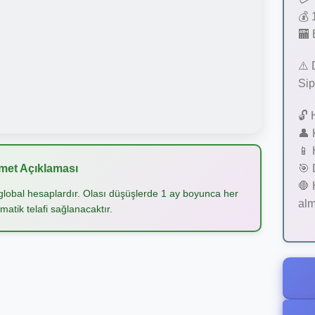
💰 
🏧 
⚠️ 
Sip
🔓 
👤 
📱 
met Açıklaması
🎯 
🛑 
i global hesaplardır. Olası düşüşlerde 1 ay boyunca her
alm
matik telafi sağlanacaktır.