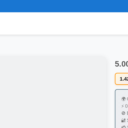
5.0
1.4
Favorilere
Ekle
🌍 
⚡ 0
🚫 
🔐 
💳 