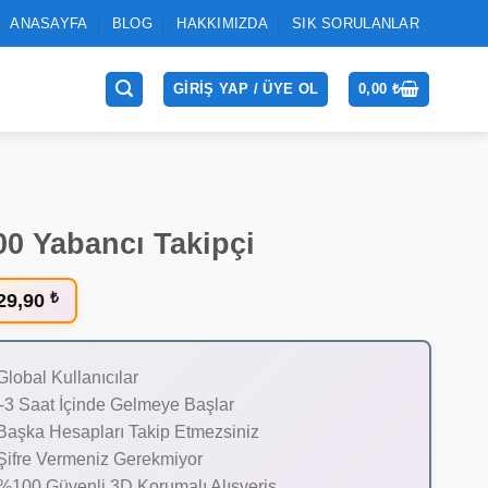
ANASAYFA
BLOG
HAKKIMIZDA
SIK SORULANLAR
GIRIŞ YAP / ÜYE OL
0,00
₺
00 Yabancı Takipçi
29,90
₺
Global Kullanıcılar
-3 Saat İçinde Gelmeye Başlar
Başka Hesapları Takip Etmezsiniz
Şifre Vermeniz Gerekmiyor
%100 Güvenli 3D Korumalı Alışveriş