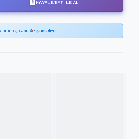
🏦
HAVALE/EFT İLE AL
u ürünü şu anda
9
kişi inceliyor.
Favorilere
Favorilere
Ekle
Ekle