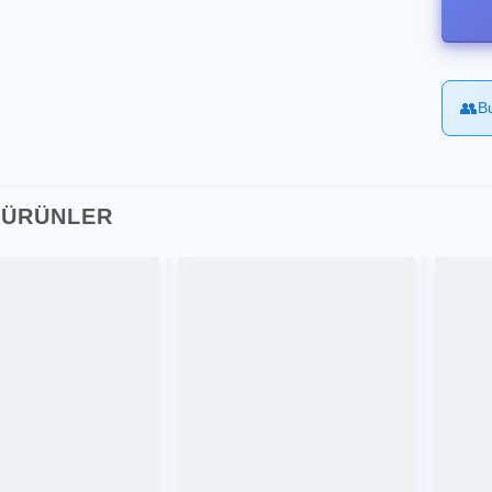
👥
B
I ÜRÜNLER
Favorilere
Favorilere
Ekle
Ekle