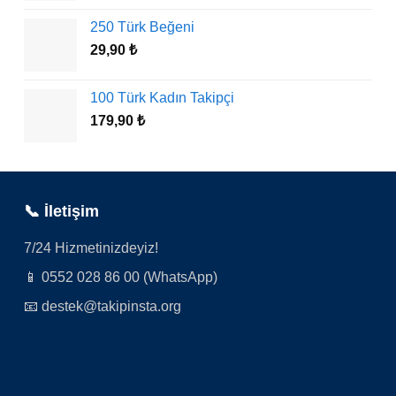
250 Türk Beğeni
29,90
₺
100 Türk Kadın Takipçi
179,90
₺
📞 İletişim
7/24 Hizmetinizdeyiz!
📱 0552 028 86 00 (WhatsApp)
📧 destek@takipinsta.org