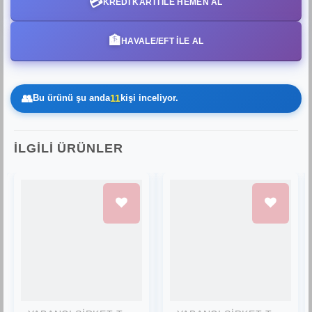
💳
KREDI KARTI ILE HEMEN AL
🏦
HAVALE/EFT İLE AL
👥
Bu ürünü şu anda
11
kişi inceliyor.
İLGILI ÜRÜNLER
Favorilere
Favorilere
Ekle
Ekle