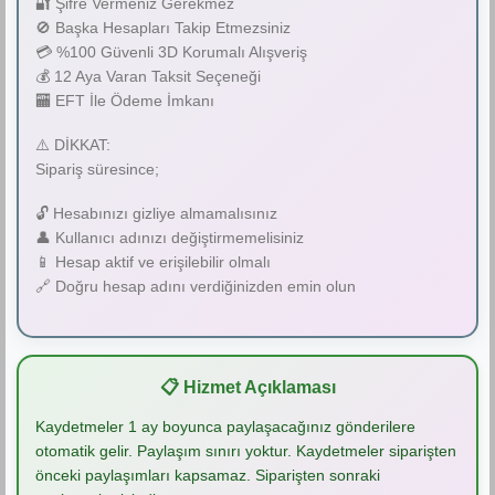
🔐 Şifre Vermeniz Gerekmez
🚫 Başka Hesapları Takip Etmezsiniz
💳 %100 Güvenli 3D Korumalı Alışveriş
💰 12 Aya Varan Taksit Seçeneği
🏧 EFT İle Ödeme İmkanı
⚠️ DİKKAT:
Sipariş süresince;
🔓 Hesabınızı gizliye almamalısınız
👤 Kullanıcı adınızı değiştirmemelisiniz
📱 Hesap aktif ve erişilebilir olmalı
🔗 Doğru hesap adını verdiğinizden emin olun
📋 Hizmet Açıklaması
Kaydetmeler 1 ay boyunca paylaşacağınız gönderilere
otomatik gelir. Paylaşım sınırı yoktur. Kaydetmeler siparişten
önceki paylaşımları kapsamaz. Siparişten sonraki