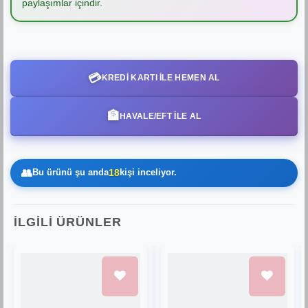
paylaşımlar içindir.
💳
KREDI KARTI ILE HEMEN AL
🏦
HAVALE/EFT İLE AL
👥
Bu ürünü şu anda
18
kişi inceliyor.
İLGILI ÜRÜNLER