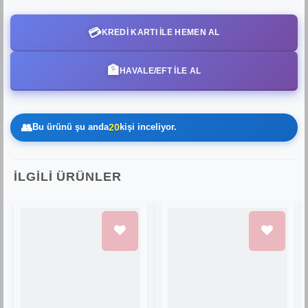
💳
KREDI KARTI ILE HEMEN AL
🏦
HAVALE/EFT İLE AL
👥
Bu ürünü şu anda
20
kişi inceliyor.
İLGILI ÜRÜNLER
Favorilere
Favorilere
Ekle
Ekle