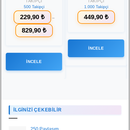
TAKIPÇI
TAKIPÇI
500 Takipçi
1.000 Takipçi
229,90
₺
449,90
₺
–
Fiyat
829,90
₺
aralığı:
229,90 ₺
-
Bu
829,90 ₺
ürünün
İNCELE
birden
fazla
İNCELE
varyasyonu
var.
Seçenekler
ürün
sayfasından
seçilebilir
İLGİNİZİ ÇEKEBİLİR
250 Paylaşım