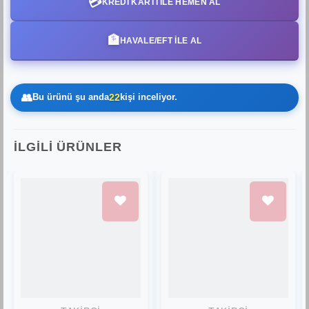
💳
KREDI KARTI ILE HEMEN AL
🏦
HAVALE/EFT İLE AL
👥
Bu ürünü şu anda
22
kişi inceliyor.
İLGILI ÜRÜNLER
Favorilere
Favorilere
Ekle
Ekle